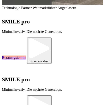
Kontakt
Technologie Partner
20+ Jahre Erfahrung in Augenmedizin
Weltmarktführer Augenlasern
Internationale Spezialisten
SMILE pro
Minimalinvasiv. Die nächste Generation.
Beratungstermin
Story ansehen
Technologie Partner
20+ Jahre Erfahrung in Augenmedizin
Weltmarktführer Augenlasern
Internationale Spezialisten
SMILE pro
Minimalinvasiv. Die nächste Generation.