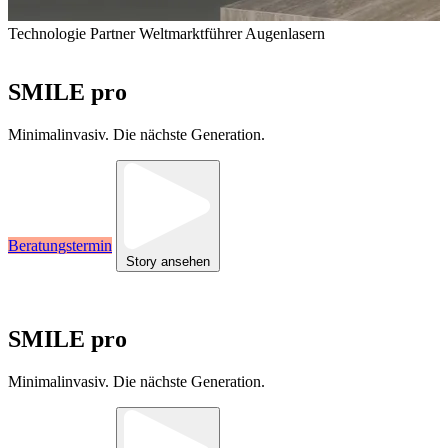
Kontakt
Technologie Partner
20+ Jahre Erfahrung in Augenmedizin
Weltmarktführer Augenlasern
Internationale Spezialisten
SMILE pro
Minimalinvasiv. Die nächste Generation.
Beratungstermin
Story ansehen
Technologie Partner
20+ Jahre Erfahrung in Augenmedizin
Weltmarktführer Augenlasern
Internationale Spezialisten
SMILE pro
Minimalinvasiv. Die nächste Generation.