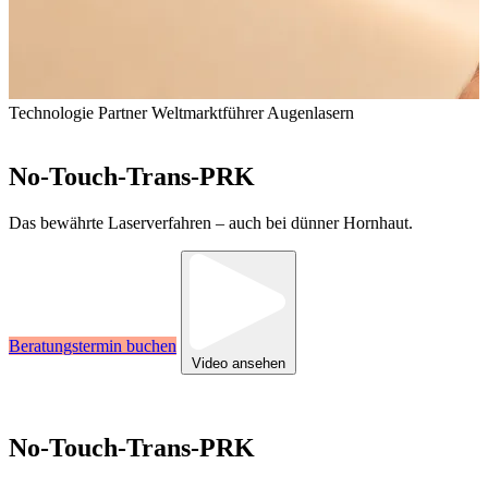
Kontakt
Technologie Partner
20+ Jahre Erfahrung in Augenmedizin
Weltmarktführer Augenlasern
Internationale Spezialisten
No-Touch-Trans-PRK
Das bewährte Laserverfahren – auch bei dünner Hornhaut.
Beratungstermin buchen
Video ansehen
Technologie Partner
20+ Jahre Erfahrung in Augenmedizin
Weltmarktführer Augenlasern
Internationale Spezialisten
No-Touch-Trans-PRK